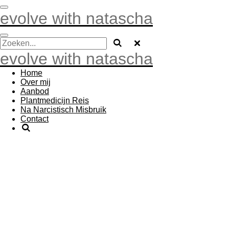
Ga
evolve with natascha
direct
naar
de
hoofdinhoud
evolve with natascha
Home
Over mij
Aanbod
Plantmedicijn Reis
Na Narcistisch Misbruik
Contact