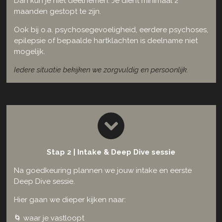
Dan kun je niet deelnemen. Je dient minimaal 2
maanden gestopt te zijn.
Ook bij o.a. psychosegevoeligheid, eerdere psychoses,
epilepsie of bepaalde hartklachten is deelname niet
mogelijk.
Iedere situatie bekijken we zorgvuldig en persoonlijk.
Stap 2 | Intake & Deep Dive sessie
Na goedkeuring plannen we jouw intake en eerste
Deep Dive sessie.
Hier gaan we dieper kijken naar:
🌀 waar je vastloopt