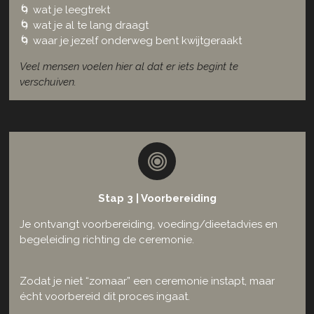
🌀 wat je leegtrekt
🌀 wat je al te lang draagt
🌀 waar je jezelf onderweg bent kwijtgeraakt
Veel mensen voelen hier al dat er iets begint te
verschuiven.
Stap 3 | Voorbereiding
Je ontvangt voorbereiding, voeding/dieetadvies en
begeleiding richting de ceremonie.
Zodat je niet “zomaar” een ceremonie instapt, maar
écht voorbereid dit proces ingaat.