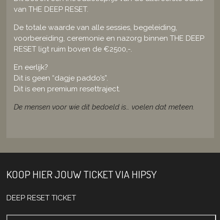
van THE DEEP RESET.
De totale waarde van alle sessies, begeleiding,
voorbereiding, ceremonie en nazorg binnen THE DEEP
RESET ligt ruim boven de €2500,-.
En eerlijk?
Dit is geen “dagje paddo’s”.
Dit is een premium resettraject.
De mensen voor wie dit bedoeld is… voelen dat metee
n.
KOOP HIER JOUW TICKET VIA HIPSY
DEEP RESET TICKET