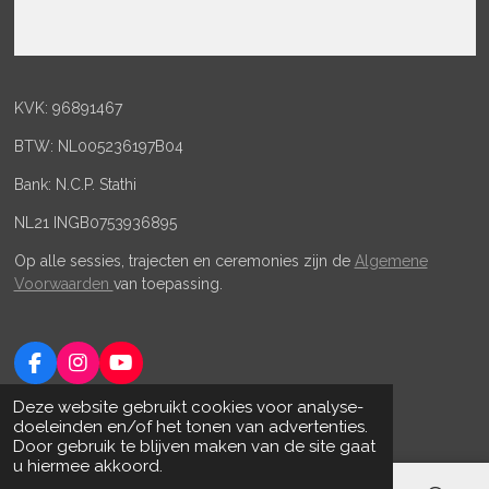
KVK: 96891467
BTW: NL005236197B04
Bank: N.C.P. Stathi
NL21 INGB0753936895
Op alle sessies, trajecten en ceremonies zijn de
Algemene
Voorwaarden
van toepassing.
F
I
Y
a
n
o
© 2023 - 2026 Evolve with Natascha
Deze website gebruikt cookies voor analyse-
c
s
u
Powered by
JouwWeb
doeleinden en/of het tonen van advertenties.
e
t
T
Door gebruik te blijven maken van de site gaat
b
a
u
u hiermee akkoord.
o
g
b